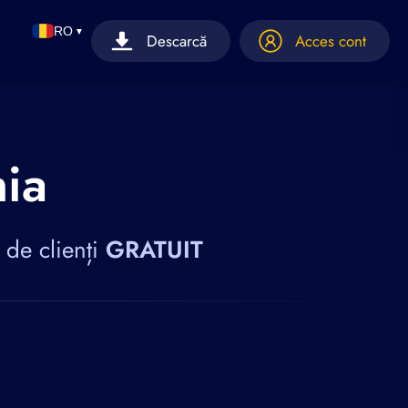
RO
▼
Descarcă
Acces cont
ia
 de clienți
GRATUIT