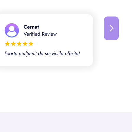
Cernat
Verified Review
Foarte mulțumit de serviciile oferite!
Client d
de servic