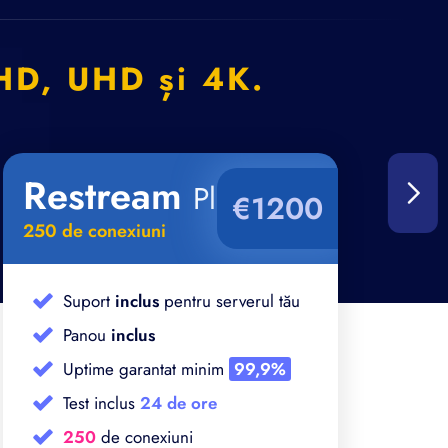
HD, UHD și 4K.
Restream
A
Plus
€1200
250 de conexiuni
250
Suport
inclus
pentru serverul tău
Panou
inclus
Uptime garantat minim
99,9%
Test inclus
24 de ore
250
de conexiuni