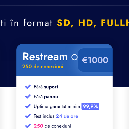
ti în format
SD, HD, FULL
Restream
Only
€1000
250 de conexiuni
Fără
suport
Fără
panou
Uptime garantat minim
99,9%
Test inclus
24 de ore
250
de conexiuni