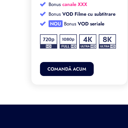
Bonus
canale XXX
re
Bonus
VOD Filme cu subtitrare
NOU
Bonus
VOD seriale
COMANDĂ ACUM