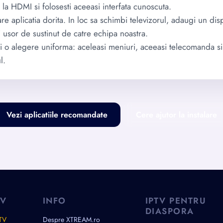
i la HDMI si folosesti aceeasi interfata cunoscuta.
re aplicatia dorita. In loc sa schimbi televizorul, adaugi un di
i usor de sustinut de catre echipa noastra.
 fi o alegere uniforma: aceleasi meniuri, aceeasi telecomanda si
l.
Vezi aplicatiile recomandate
Cere ajutor la instalare
TV
INFO
IPTV PENTRU
DIASPORA
 TV
Despre XTREAM.ro