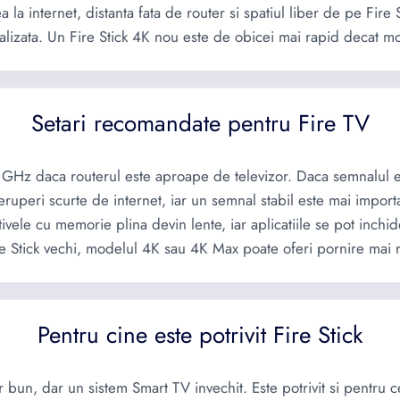
 la internet, distanta fata de router si spatiul liber de pe Fir
ualizata. Un Fire Stick 4K nou este de obicei mai rapid decat mo
Setari recomandate pentru Fire TV
 GHz daca routerul este aproape de televizor. Daca semnalul es
treruperi scurte de internet, iar un semnal stabil este mai impor
tivele cu memorie plina devin lente, iar aplicatiile se pot inchid
re Stick vechi, modelul 4K sau 4K Max poate oferi pornire mai r
Pentru cine este potrivit Fire Stick
or bun, dar un sistem Smart TV invechit. Este potrivit si pentru c