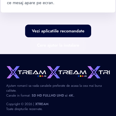
ce mesaj apare pe ecran.
Vezi aplicatiile recomandate
Cere ajutor la instalare
Ajutam romanii sa vada canalele preferate de acasa la cea mai buna
calitate.
Canale in format:
SD HD FULLHD UHD si 4K.
Copyright © 2026 |
XTREAM
Toate drepturile rezervate.