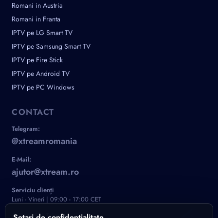
Romani in Austria
Romani in Franta
IPTV pe LG Smart TV
IPTV pe Samsung Smart TV
IPTV pe Fire Stick
IPTV pe Android TV
IPTV pe PC Windows
CONTACT
Telegram:
@xtreamromania
E-Mail:
ajutor@xtream.ro
Serviciu clienți
Luni - Vineri | 09:00 - 17:00 CET
Asistență / Telegram
Setari de confidentialitate