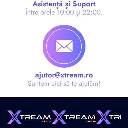
Asistență și Suport
Între orele 10:00 și 22:00.
ajutor@xtream.ro
Suntem aici să te ajutăm!